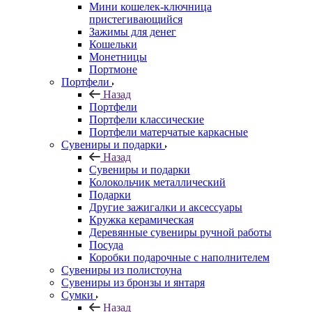
Мини кошелек-ключница
пристегивающийся
Зажимы для денег
Кошельки
Монетницы
Портмоне
Портфели
Назад
Портфели
Портфели классические
Портфели матерчатые каркасные
Сувениры и подарки
Назад
Сувениры и подарки
Колокольчик металлический
Подарки
Другие зажигалки и аксессуары
Кружка керамическая
Деревянные сувениры ручной работы
Посуда
Коробки подарочные с наполнителем
Сувениры из полистоуна
Сувениры из бронзы и янтаря
Сумки
Назад