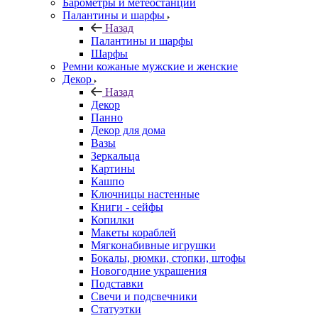
Барометры и метеостанции
Палантины и шарфы
Назад
Палантины и шарфы
Шарфы
Ремни кожаные мужские и женские
Декор
Назад
Декор
Панно
Декор для дома
Вазы
Зеркальца
Картины
Кашпо
Ключницы настенные
Книги - сейфы
Копилки
Макеты кораблей
Мягконабивные игрушки
Бокалы, рюмки, стопки, штофы
Новогодние украшения
Подставки
Свечи и подсвечники
Статуэтки