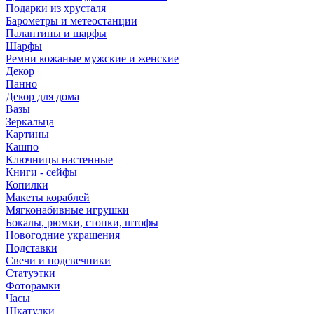
Подарки из хрусталя
Барометры и метеостанции
Палантины и шарфы
Шарфы
Ремни кожаные мужские и женские
Декор
Панно
Декор для дома
Вазы
Зеркальца
Картины
Кашпо
Ключницы настенные
Книги - сейфы
Копилки
Макеты кораблей
Мягконабивные игрушки
Бокалы, рюмки, стопки, штофы
Новогодние украшения
Подставки
Свечи и подсвечники
Статуэтки
Фоторамки
Часы
Шкатулки