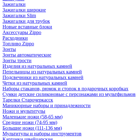
Зажигалки
Зажигалки широкие
Зажигалки Slim
Зажигалки для трубок
Новые вставные блоки
Аксессуары Zippo
Расходники
Топливо Zippo
Зонты
Зонты автоматические
Зонты трости
Изделия из натуральных камней
Пепельницы из натуральных камней
Подсвечники из натуральных камней
Четки из натуральных камней
Наборы стаканов, рюмок и стопок в подарочных коробках
Сумки детские силиконовые с персонажами из мультфильмов
Тарелки Старочеркасск
Маникюрные наборы и принадлежности
Ножи и мультитулы
Маленькие ножи (58-65 мм)
Средние ножи (74-95 мм)
Большие ножи (111-136 мм)
Мультитулы и наборы инструментов
Карточки швейцарские