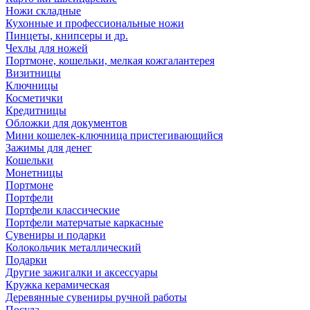
Ножи складные
Кухонные и профессиональные ножи
Пинцеты, книпсеры и др.
Чехлы для ножей
Портмоне, кошельки, мелкая кожгалантерея
Визитницы
Ключницы
Косметички
Кредитницы
Обложки для документов
Мини кошелек-ключница пристегивающийся
Зажимы для денег
Кошельки
Монетницы
Портмоне
Портфели
Портфели классические
Портфели матерчатые каркасные
Сувениры и подарки
Колокольчик металлический
Подарки
Другие зажигалки и аксессуары
Кружка керамическая
Деревянные сувениры ручной работы
Посуда