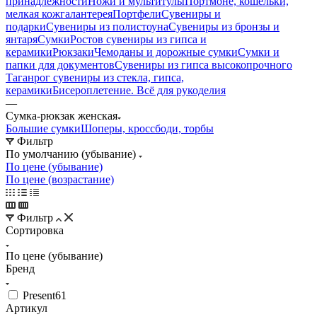
принадлежности
Ножи и мультитулы
Портмоне, кошельки,
мелкая кожгалантерея
Портфели
Сувениры и
подарки
Сувениры из полистоуна
Сувениры из бронзы и
янтаря
Сумки
Ростов сувениры из гипса и
керамики
Рюкзаки
Чемоданы и дорожные сумки
Сумки и
папки для документов
Сувениры из гипса высокопрочного
Таганрог сувениры из стекла, гипса,
керамики
Бисероплетение. Всё для рукоделия
—
Сумка-рюкзак женская
Большие сумки
Шоперы, кроссбоди, торбы
Фильтр
По умолчанию (убывание)
По цене (убывание)
По цене (возрастание)
Фильтр
Сортировка
По цене (убывание)
Бренд
Present61
Артикул