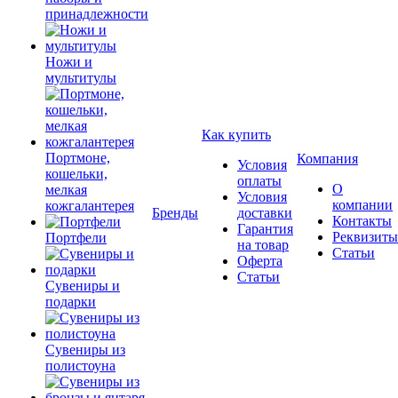
принадлежности
Ножи и
мультитулы
Как купить
Портмоне,
Компания
Условия
кошельки,
оплаты
О
мелкая
Условия
компании
кожгалантерея
Бренды
доставки
Контакты
Гарантия
Реквизиты
Портфели
на товар
Статьи
Оферта
Статьи
Сувениры и
подарки
Сувениры из
полистоуна