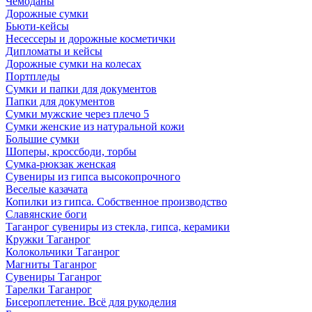
Чемоданы
Дорожные сумки
Бьюти-кейсы
Несессеры и дорожные косметички
Дипломаты и кейсы
Дорожные сумки на колесах
Портпледы
Сумки и папки для документов
Папки для документов
Сумки мужские через плечо 5
Сумки женские из натуральной кожи
Большие сумки
Шоперы, кроссбоди, торбы
Сумка-рюкзак женская
Сувениры из гипса высокопрочного
Веселые казачата
Копилки из гипса. Собственное производство
Славянские боги
Таганрог сувениры из стекла, гипса, керамики
Кружки Таганрог
Колокольчики Таганрог
Магниты Таганрог
Сувениры Таганрог
Тарелки Таганрог
Бисероплетение. Всё для рукоделия