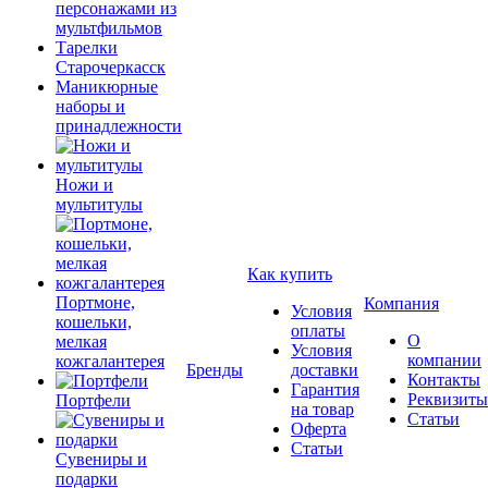
персонажами из
мультфильмов
Тарелки
Старочеркасск
Маникюрные
наборы и
принадлежности
Ножи и
мультитулы
Как купить
Портмоне,
Компания
Условия
кошельки,
оплаты
О
мелкая
Условия
компании
кожгалантерея
Бренды
доставки
Контакты
Гарантия
Реквизиты
Портфели
на товар
Статьи
Оферта
Статьи
Сувениры и
подарки