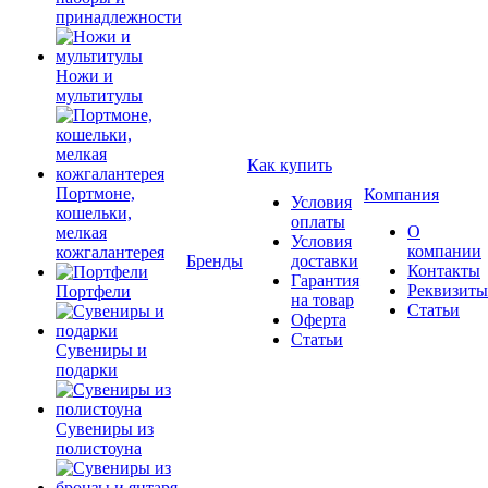
принадлежности
Ножи и
мультитулы
Как купить
Портмоне,
Компания
Условия
кошельки,
оплаты
О
мелкая
Условия
компании
кожгалантерея
Бренды
доставки
Контакты
Гарантия
Реквизиты
Портфели
на товар
Статьи
Оферта
Статьи
Сувениры и
подарки
Сувениры из
полистоуна