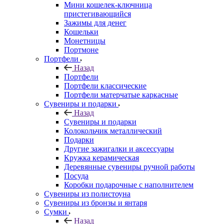
Мини кошелек-ключница
пристегивающийся
Зажимы для денег
Кошельки
Монетницы
Портмоне
Портфели
Назад
Портфели
Портфели классические
Портфели матерчатые каркасные
Сувениры и подарки
Назад
Сувениры и подарки
Колокольчик металлический
Подарки
Другие зажигалки и аксессуары
Кружка керамическая
Деревянные сувениры ручной работы
Посуда
Коробки подарочные с наполнителем
Сувениры из полистоуна
Сувениры из бронзы и янтаря
Сумки
Назад