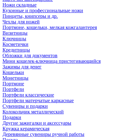
Ножи складные
Кухонные и профессиональные ножи
Пинцеты, книпсеры и др.
Чехлы для ножей
Портмоне, кошельки, мелкая кожгалантерея
Визитницы
Ключницы
Косметички
Кредитницы
Обложки для документов
Мини кошелек-ключница пристегивающийся
Зажимы для денег
Кошельки
Монетницы
Портмоне
Портфели
Портфели классические
Портфели матерчатые каркасные
Сувениры и подарки
Колокольчик металлический
Подарки
Другие зажигалки и аксессуары
Кружка керамическая
Деревянные сувениры ручной работы
Посуда