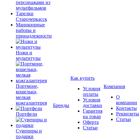
персонажами из
мультфильмов
Тарелки
Старочеркасск
Маникюрные
наборы и
принадлежности
Ножи и
мультитулы
Как купить
Портмоне,
Компания
Условия
кошельки,
оплаты
О
мелкая
Условия
компании
кожгалантерея
Бренды
доставки
Контакты
Гарантия
Реквизиты
Портфели
на товар
Статьи
Оферта
Статьи
Сувениры и
подарки