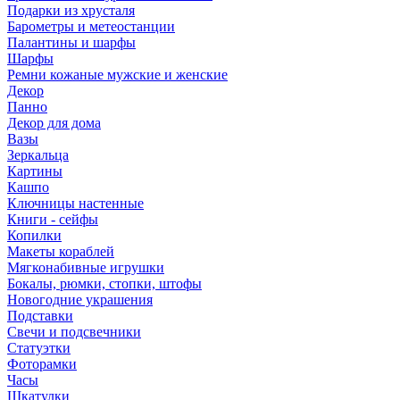
Подарки из хрусталя
Барометры и метеостанции
Палантины и шарфы
Шарфы
Ремни кожаные мужские и женские
Декор
Панно
Декор для дома
Вазы
Зеркальца
Картины
Кашпо
Ключницы настенные
Книги - сейфы
Копилки
Макеты кораблей
Мягконабивные игрушки
Бокалы, рюмки, стопки, штофы
Новогодние украшения
Подставки
Свечи и подсвечники
Статуэтки
Фоторамки
Часы
Шкатулки