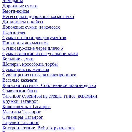
Чемоданы
Дорожные сумки
Бьюти-кейсы
Несессеры и дорожные косметички
Дипломаты и кейсы
Дорожные сумки на колесах
Портпледы
Сумки и папки для документов
Папки для документов
Сумки мужские через плечо 5
Сумки женские из натуральной кожи
Большие сумки
Шоперы, кроссбоди, торбы
Сумка-рюкзак женская
Сувениры из гипса высокопрочного
Веселые казачата
Копилки из гипса. Собственное производство
Славянские боги
Таганрог сувениры из стекла, гипса, керамики
Кружки Таганрог
Колокольчики Таганрог
Магниты Таганрог
Сувениры Таганрог
Тарелки Таганрог
Бисероплетение. Всё для рукоделия