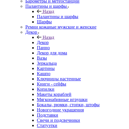
Барометры и метеостанции
Палантины и шарфы
Назад
Палантины и шарфы
Шарфы
Ремни кожаные мужские и женские
Декор
Назад
Декор
Панно
Декор для дома
Вазы
Зеркальца
Картины
Кашпо
Ключницы настенные
Книги - сейфы
Копилки
Макеты кораблей
Мягконабивные игрушки
Бокалы, рюмки, стопки, штофы
Новогодние украшения
Подставки
Свечи и подсвечники
Статуэтки