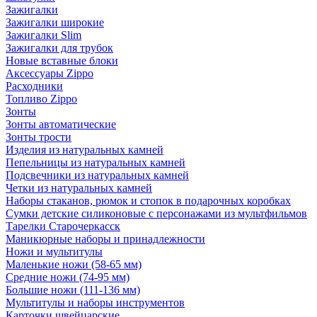
Зажигалки
Зажигалки широкие
Зажигалки Slim
Зажигалки для трубок
Новые вставные блоки
Аксессуары Zippo
Расходники
Топливо Zippo
Зонты
Зонты автоматические
Зонты трости
Изделия из натуральных камней
Пепельницы из натуральных камней
Подсвечники из натуральных камней
Четки из натуральных камней
Наборы стаканов, рюмок и стопок в подарочных коробках
Сумки детские силиконовые с персонажами из мультфильмов
Тарелки Старочеркасск
Маникюрные наборы и принадлежности
Ножи и мультитулы
Маленькие ножи (58-65 мм)
Средние ножи (74-95 мм)
Большие ножи (111-136 мм)
Мультитулы и наборы инструментов
Карточки швейцарские