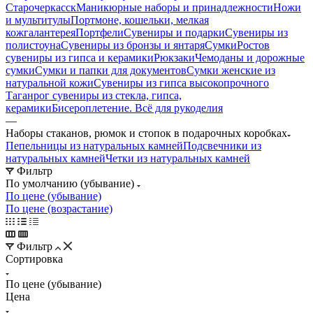
Старочеркасск
Маникюрные наборы и принадлежности
Ножи
и мультитулы
Портмоне, кошельки, мелкая
кожгалантерея
Портфели
Сувениры и подарки
Сувениры из
полистоуна
Сувениры из бронзы и янтаря
Сумки
Ростов
сувениры из гипса и керамики
Рюкзаки
Чемоданы и дорожные
сумки
Сумки и папки для документов
Сумки женские из
натуральной кожи
Сувениры из гипса высокопрочного
Таганрог сувениры из стекла, гипса,
керамики
Бисероплетение. Всё для рукоделия
—
Наборы стаканов, рюмок и стопок в подарочных коробках
Пепельницы из натуральных камней
Подсвечники из
натуральных камней
Четки из натуральных камней
Фильтр
По умолчанию (убывание)
По цене (убывание)
По цене (возрастание)
Фильтр
Сортировка
По цене (убывание)
Цена