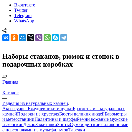
Вконтакте
Twitter
Telegram
WhatsApp
Наборы стаканов, рюмок и стопок в
подарочных коробках
42
Главная
—
Каталог
—
Изделия из натуральных камней
Аксессуары
Ежедневники и ручки
Браслеты из натуральных
камней
Подарки из хрусталя
Бюсты великих людей
Барометры
и метеостанции
Палантины и шарфы
Ремни кожаные мужские
и женские
Декор
Зажигалки
Зонты
Сумки детские силиконовые
с персонажами из мультфильмов
Тарелки