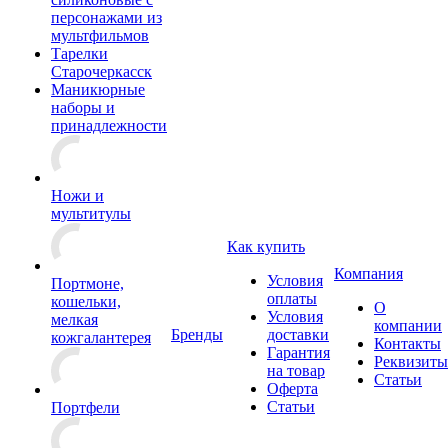
персонажами из
мультфильмов
Тарелки
Старочеркасск
Маникюрные
наборы и
принадлежности
Ножи и
мультитулы
Как купить
Компания
Условия
Портмоне,
оплаты
кошельки,
О
Условия
мелкая
компании
Бренды
доставки
кожгалантерея
Контакты
Гарантия
Реквизиты
на товар
Статьи
Оферта
Статьи
Портфели