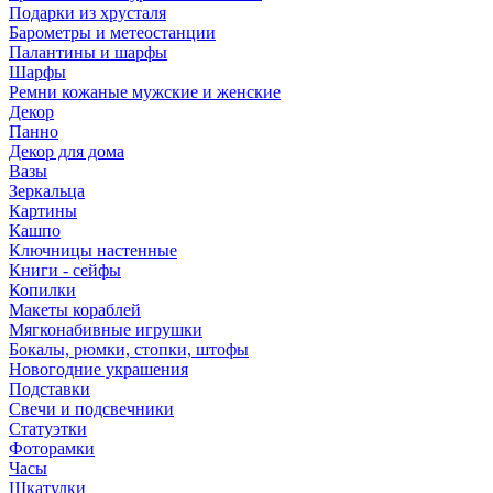
Подарки из хрусталя
Барометры и метеостанции
Палантины и шарфы
Шарфы
Ремни кожаные мужские и женские
Декор
Панно
Декор для дома
Вазы
Зеркальца
Картины
Кашпо
Ключницы настенные
Книги - сейфы
Копилки
Макеты кораблей
Мягконабивные игрушки
Бокалы, рюмки, стопки, штофы
Новогодние украшения
Подставки
Свечи и подсвечники
Статуэтки
Фоторамки
Часы
Шкатулки