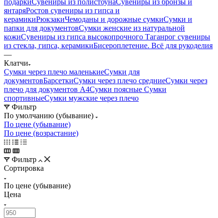
подарки
Сувениры из полистоуна
Сувениры из бронзы и
янтаря
Ростов сувениры из гипса и
керамики
Рюкзаки
Чемоданы и дорожные сумки
Сумки и
папки для документов
Сумки женские из натуральной
кожи
Сувениры из гипса высокопрочного
Таганрог сувениры
из стекла, гипса, керамики
Бисероплетение. Всё для рукоделия
—
Клатчи
Сумки через плечо маленькие
Сумки для
документов
Барсетки
Сумки через плечо средние
Сумки через
плечо для документов А4
Сумки поясные
Сумки
спортивные
Сумки мужские через плечо
Фильтр
По умолчанию (убывание)
По цене (убывание)
По цене (возрастание)
Фильтр
Сортировка
По цене (убывание)
Цена