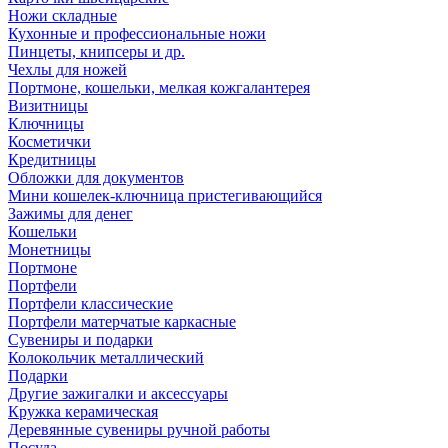
Ножи складные
Кухонные и профессиональные ножи
Пинцеты, книпсеры и др.
Чехлы для ножей
Портмоне, кошельки, мелкая кожгалантерея
Визитницы
Ключницы
Косметички
Кредитницы
Обложки для документов
Мини кошелек-ключница пристегивающийся
Зажимы для денег
Кошельки
Монетницы
Портмоне
Портфели
Портфели классические
Портфели матерчатые каркасные
Сувениры и подарки
Колокольчик металлический
Подарки
Другие зажигалки и аксессуары
Кружка керамическая
Деревянные сувениры ручной работы
Посуда