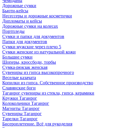
Чемоданы
Дорожные сумки
Бьюти-кейсы
Несессеры и дорожные косметички
Дипломаты и кейсы
Дорожные сумки на колесах
Портпледы
Сумки и папки для документов
Папки для документов
Сумки мужские через плечо 5
Сумки женские из натуральной кожи
Большие сумки
Шоперы, кроссбоди, торбы
Сумка-рюкзак женская
Сувениры из гипса высокопрочного
Веселые казачата
Копилки из гипса. Собственное производство
Славянские боги
Таганрог сувениры из стекла, гипса, керамики
Кружки Таганрог
Колокольчики Таганрог
Магниты Таганрог
Сувениры Таганрог
Тарелки Таганрог
Бисероплетение. Всё для рукоделия