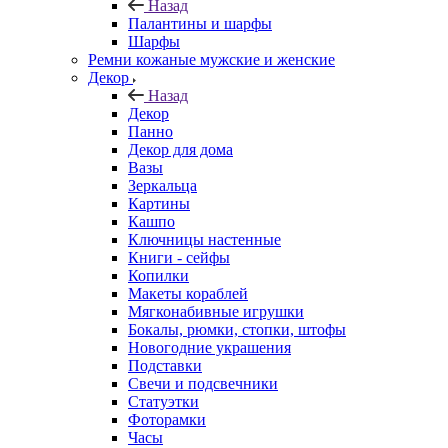
Назад
Палантины и шарфы
Шарфы
Ремни кожаные мужские и женские
Декор
Назад
Декор
Панно
Декор для дома
Вазы
Зеркальца
Картины
Кашпо
Ключницы настенные
Книги - сейфы
Копилки
Макеты кораблей
Мягконабивные игрушки
Бокалы, рюмки, стопки, штофы
Новогодние украшения
Подставки
Свечи и подсвечники
Статуэтки
Фоторамки
Часы