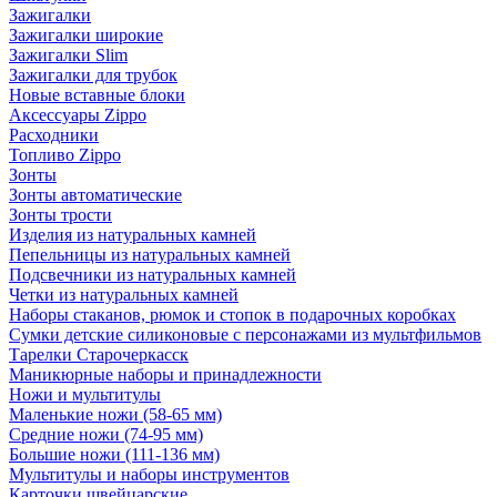
Зажигалки
Зажигалки широкие
Зажигалки Slim
Зажигалки для трубок
Новые вставные блоки
Аксессуары Zippo
Расходники
Топливо Zippo
Зонты
Зонты автоматические
Зонты трости
Изделия из натуральных камней
Пепельницы из натуральных камней
Подсвечники из натуральных камней
Четки из натуральных камней
Наборы стаканов, рюмок и стопок в подарочных коробках
Сумки детские силиконовые с персонажами из мультфильмов
Тарелки Старочеркасск
Маникюрные наборы и принадлежности
Ножи и мультитулы
Маленькие ножи (58-65 мм)
Средние ножи (74-95 мм)
Большие ножи (111-136 мм)
Мультитулы и наборы инструментов
Карточки швейцарские