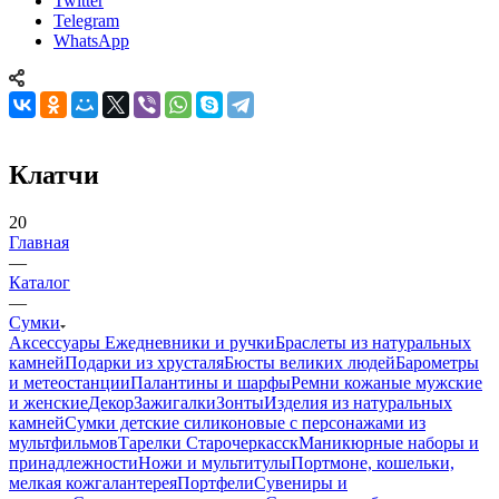
Twitter
Telegram
WhatsApp
Клатчи
20
Главная
—
Каталог
—
Сумки
Аксессуары
Ежедневники и ручки
Браслеты из натуральных
камней
Подарки из хрусталя
Бюсты великих людей
Барометры
и метеостанции
Палантины и шарфы
Ремни кожаные мужские
и женские
Декор
Зажигалки
Зонты
Изделия из натуральных
камней
Сумки детские силиконовые с персонажами из
мультфильмов
Тарелки Старочеркасск
Маникюрные наборы и
принадлежности
Ножи и мультитулы
Портмоне, кошельки,
мелкая кожгалантерея
Портфели
Сувениры и