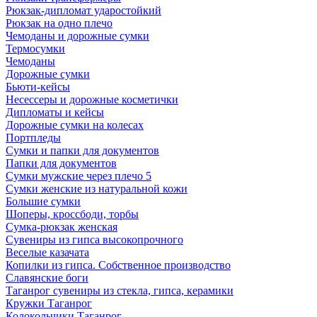
Рюкзак-дипломат ударостойкий
Рюкзак на одно плечо
Чемоданы и дорожные сумки
Термосумки
Чемоданы
Дорожные сумки
Бьюти-кейсы
Несессеры и дорожные косметички
Дипломаты и кейсы
Дорожные сумки на колесах
Портпледы
Сумки и папки для документов
Папки для документов
Сумки мужские через плечо 5
Сумки женские из натуральной кожи
Большие сумки
Шоперы, кроссбоди, торбы
Сумка-рюкзак женская
Сувениры из гипса высокопрочного
Веселые казачата
Копилки из гипса. Собственное производство
Славянские боги
Таганрог сувениры из стекла, гипса, керамики
Кружки Таганрог
Колокольчики Таганрог