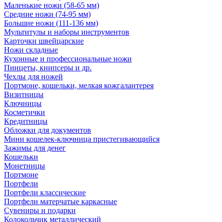
Маленькие ножи (58-65 мм)
Средние ножи (74-95 мм)
Большие ножи (111-136 мм)
Мультитулы и наборы инструментов
Карточки швейцарские
Ножи складные
Кухонные и профессиональные ножи
Пинцеты, книпсеры и др.
Чехлы для ножей
Портмоне, кошельки, мелкая кожгалантерея
Визитницы
Ключницы
Косметички
Кредитницы
Обложки для документов
Мини кошелек-ключница пристегивающийся
Зажимы для денег
Кошельки
Монетницы
Портмоне
Портфели
Портфели классические
Портфели матерчатые каркасные
Сувениры и подарки
Колокольчик металлический