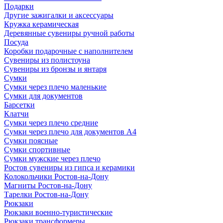
Подарки
Другие зажигалки и аксессуары
Кружка керамическая
Деревянные сувениры ручной работы
Посуда
Коробки подарочные с наполнителем
Сувениры из полистоуна
Сувениры из бронзы и янтаря
Сумки
Сумки через плечо маленькие
Сумки для документов
Барсетки
Клатчи
Сумки через плечо средние
Сумки через плечо для документов А4
Сумки поясные
Сумки спортивные
Сумки мужские через плечо
Ростов сувениры из гипса и керамики
Колокольчики Ростов-на-Дону
Магниты Ростов-на-Дону
Тарелки Ростов-на-Дону
Рюкзаки
Рюкзаки военно-туристические
Рюкзаки трансформеры