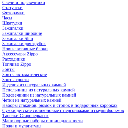
Свечи и подсвечники
Статуэтки
Фоторамки
Часы
Шкатулки
Зажигалки
Зажигалки широкие
Зажигалки Slim
Зажигалки для трубок
Новые вставные блоки
Аксессуары Zippo
Расходники
Топливо Zippo
Зонты
Зонты автоматические
Зонты трости
Изделия из натуральных камней
Пепельницы из натуральных камней
Подсвечники из натуральных камней
Четки из натуральных камней
Наборы стаканов, рюмок и стопок в подарочных коробках
Сумки детские силиконовые с персонажами из мультфильмов
Тарелки Старочеркасск
Маникюрные наборы и принадлежности
Ножи и мультитулы