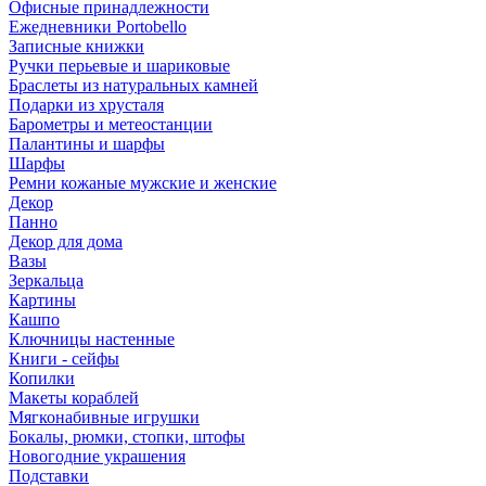
Офисные принадлежности
Ежедневники Portobello
Записные книжки
Ручки перьевые и шариковые
Браслеты из натуральных камней
Подарки из хрусталя
Барометры и метеостанции
Палантины и шарфы
Шарфы
Ремни кожаные мужские и женские
Декор
Панно
Декор для дома
Вазы
Зеркальца
Картины
Кашпо
Ключницы настенные
Книги - сейфы
Копилки
Макеты кораблей
Мягконабивные игрушки
Бокалы, рюмки, стопки, штофы
Новогодние украшения
Подставки