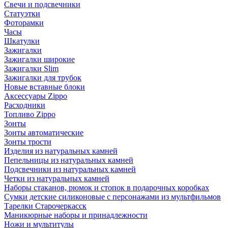
Свечи и подсвечники
Статуэтки
Фоторамки
Часы
Шкатулки
Зажигалки
Зажигалки широкие
Зажигалки Slim
Зажигалки для трубок
Новые вставные блоки
Аксессуары Zippo
Расходники
Топливо Zippo
Зонты
Зонты автоматические
Зонты трости
Изделия из натуральных камней
Пепельницы из натуральных камней
Подсвечники из натуральных камней
Четки из натуральных камней
Наборы стаканов, рюмок и стопок в подарочных коробках
Сумки детские силиконовые с персонажами из мультфильмов
Тарелки Старочеркасск
Маникюрные наборы и принадлежности
Ножи и мультитулы