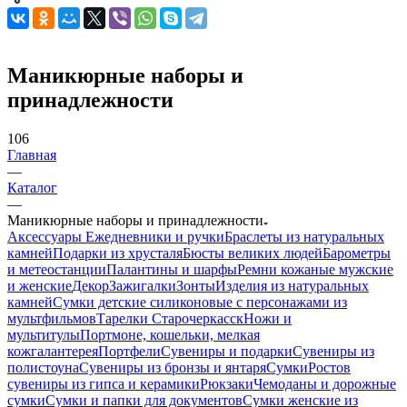
Маникюрные наборы и
принадлежности
106
Главная
—
Каталог
—
Маникюрные наборы и принадлежности
Аксессуары
Ежедневники и ручки
Браслеты из натуральных
камней
Подарки из хрусталя
Бюсты великих людей
Барометры
и метеостанции
Палантины и шарфы
Ремни кожаные мужские
и женские
Декор
Зажигалки
Зонты
Изделия из натуральных
камней
Сумки детские силиконовые с персонажами из
мультфильмов
Тарелки Старочеркасск
Ножи и
мультитулы
Портмоне, кошельки, мелкая
кожгалантерея
Портфели
Сувениры и подарки
Сувениры из
полистоуна
Сувениры из бронзы и янтаря
Сумки
Ростов
сувениры из гипса и керамики
Рюкзаки
Чемоданы и дорожные
сумки
Сумки и папки для документов
Сумки женские из