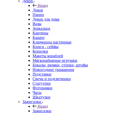
Декор
Назад
Декор
Панно
Декор для дома
Вазы
Зеркальца
Картины
Кашпо
Ключницы настенные
Книги - сейфы
Копилки
Макеты кораблей
Мягконабивные игрушки
Бокалы, рюмки, стопки, штофы
Новогодние украшения
Подставки
Свечи и подсвечники
Статуэтки
Фоторамки
Часы
Шкатулки
Зажигалки
Назад
Зажигалки