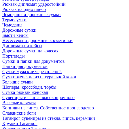
Рюкзак-дипломат ударостойкий
Рюкзак на одно плечо
Чемоданы и дорожные сумки
Термосумки
Чемоданы
Дорожные сумки
Бьюти-кейсы
Несессеры и дорожные косметички
Дипломаты и кейсы
Дорожные сумки на колесах
Портпледы
Сумки и папки для документов
Папки для документов
Сумки мужские через плечо 5
Сумки женские из натуральной кожи
Большие сумки
Шоперы, кроссбоди, торбы
Сумка-рюкзак женская
Сувениры из гипса высокопрочного
Веселые казачата
Копилки из гипса. Собственное производство
Славянские боги
Таганрог сувениры из стекла, гипса, керамики
Кружки Таганрог
Колокольчики Таганрог