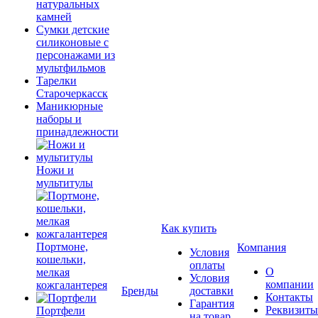
натуральных
камней
Сумки детские
силиконовые с
персонажами из
мультфильмов
Тарелки
Старочеркасск
Маникюрные
наборы и
принадлежности
Ножи и
мультитулы
Как купить
Портмоне,
Компания
Условия
кошельки,
оплаты
О
мелкая
Условия
компании
кожгалантерея
Бренды
доставки
Контакты
Гарантия
Реквизиты
Портфели
на товар