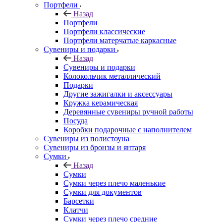
Портфели
Назад
Портфели
Портфели классические
Портфели матерчатые каркасные
Сувениры и подарки
Назад
Сувениры и подарки
Колокольчик металлический
Подарки
Другие зажигалки и аксессуары
Кружка керамическая
Деревянные сувениры ручной работы
Посуда
Коробки подарочные с наполнителем
Сувениры из полистоуна
Сувениры из бронзы и янтаря
Сумки
Назад
Сумки
Сумки через плечо маленькие
Сумки для документов
Барсетки
Клатчи
Сумки через плечо средние