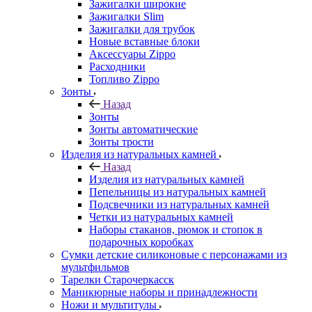
Зажигалки широкие
Зажигалки Slim
Зажигалки для трубок
Новые вставные блоки
Аксессуары Zippo
Расходники
Топливо Zippo
Зонты
Назад
Зонты
Зонты автоматические
Зонты трости
Изделия из натуральных камней
Назад
Изделия из натуральных камней
Пепельницы из натуральных камней
Подсвечники из натуральных камней
Четки из натуральных камней
Наборы стаканов, рюмок и стопок в
подарочных коробках
Сумки детские силиконовые с персонажами из
мультфильмов
Тарелки Старочеркасск
Маникюрные наборы и принадлежности
Ножи и мультитулы