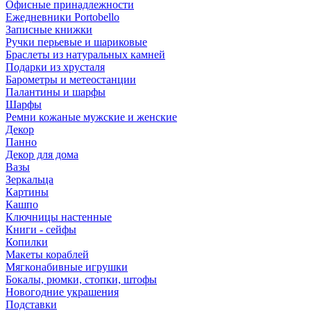
Офисные принадлежности
Ежедневники Portobello
Записные книжки
Ручки перьевые и шариковые
Браслеты из натуральных камней
Подарки из хрусталя
Барометры и метеостанции
Палантины и шарфы
Шарфы
Ремни кожаные мужские и женские
Декор
Панно
Декор для дома
Вазы
Зеркальца
Картины
Кашпо
Ключницы настенные
Книги - сейфы
Копилки
Макеты кораблей
Мягконабивные игрушки
Бокалы, рюмки, стопки, штофы
Новогодние украшения
Подставки