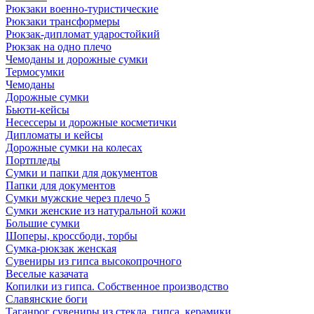
Рюкзаки военно-туристические
Рюкзаки трансформеры
Рюкзак-дипломат ударостойкий
Рюкзак на одно плечо
Чемоданы и дорожные сумки
Термосумки
Чемоданы
Дорожные сумки
Бьюти-кейсы
Несессеры и дорожные косметички
Дипломаты и кейсы
Дорожные сумки на колесах
Портпледы
Сумки и папки для документов
Папки для документов
Сумки мужские через плечо 5
Сумки женские из натуральной кожи
Большие сумки
Шоперы, кроссбоди, торбы
Сумка-рюкзак женская
Сувениры из гипса высокопрочного
Веселые казачата
Копилки из гипса. Собственное производство
Славянские боги
Таганрог сувениры из стекла, гипса, керамики