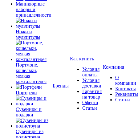
Маникюрные
наборы и
принадлежности
Ножи и
мультитулы
Как купить
Портмоне,
Компания
Условия
кошельки,
оплаты
мелкая
О
Условия
кожгалантерея
компании
Бренды
доставки
Контакты
Гарантия
Портфели
Реквизиты
на товар
Статьи
Оферта
Статьи
Сувениры и
подарки
Сувениры из
полистоуна