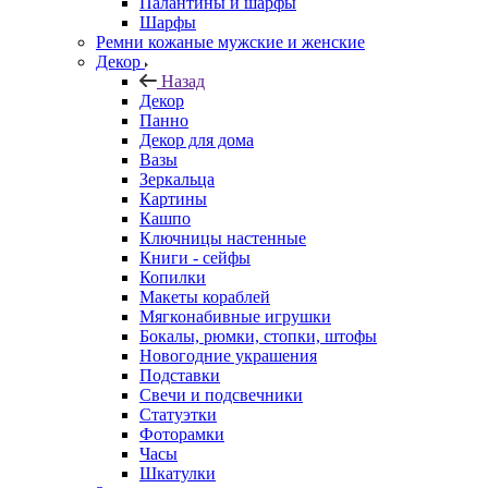
Палантины и шарфы
Шарфы
Ремни кожаные мужские и женские
Декор
Назад
Декор
Панно
Декор для дома
Вазы
Зеркальца
Картины
Кашпо
Ключницы настенные
Книги - сейфы
Копилки
Макеты кораблей
Мягконабивные игрушки
Бокалы, рюмки, стопки, штофы
Новогодние украшения
Подставки
Свечи и подсвечники
Статуэтки
Фоторамки
Часы
Шкатулки