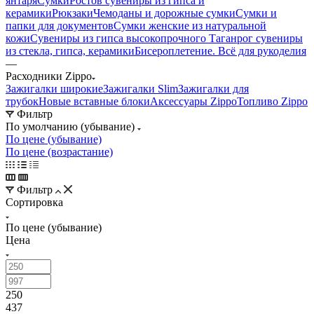
янтаря
Сумки
Ростов сувениры из гипса и
керамики
Рюкзаки
Чемоданы и дорожные сумки
Сумки и
папки для документов
Сумки женские из натуральной
кожи
Сувениры из гипса высокопрочного
Таганрог сувениры
из стекла, гипса, керамики
Бисероплетение. Всё для рукоделия
—
Расходники Zippo
Зажигалки широкие
Зажигалки Slim
Зажигалки для
трубок
Новые вставные блоки
Аксессуары Zippo
Топливо Zippo
Фильтр
По умолчанию (убывание)
По цене (убывание)
По цене (возрастание)
Фильтр
Сортировка
По цене (убывание)
Цена
250
437