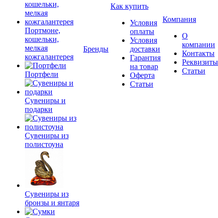
Как купить
Компания
Условия
Портмоне,
оплаты
О
кошельки,
Условия
компании
мелкая
Бренды
доставки
Контакты
кожгалантерея
Гарантия
Реквизиты
на товар
Статьи
Портфели
Оферта
Статьи
Сувениры и
подарки
Сувениры из
полистоуна
Сувениры из
бронзы и янтаря