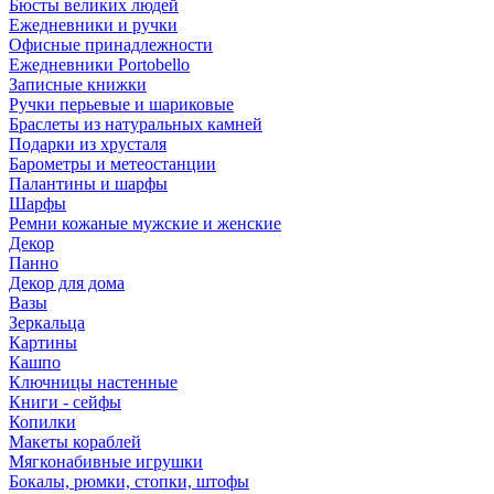
Бюсты великих людей
Ежедневники и ручки
Офисные принадлежности
Ежедневники Portobello
Записные книжки
Ручки перьевые и шариковые
Браслеты из натуральных камней
Подарки из хрусталя
Барометры и метеостанции
Палантины и шарфы
Шарфы
Ремни кожаные мужские и женские
Декор
Панно
Декор для дома
Вазы
Зеркальца
Картины
Кашпо
Ключницы настенные
Книги - сейфы
Копилки
Макеты кораблей
Мягконабивные игрушки
Бокалы, рюмки, стопки, штофы