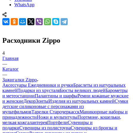
WhatsApp
Расходники Zippo
4
Главная
—
Каталог
—
Зажигалки Zippo
Аксессуары
Ежедневники и ручки
Браслеты из натуральных
камней
Подарки из хрусталя
Бюсты великих людей
Барометры
и метеостанции
Палантины и шарфы
Ремни кожаные мужские
и женские
Декор
Зонты
Изделия из натуральных камней
Сумки
детские силиконовые с персонажами из
мультфильмов
Тарелки Старочеркасск
Маникюрные наборы и
принадлежности
Ножи и мультитулы
Портмоне, кошельки,
мелкая кожгалантерея
Портфели
Сувениры и
подарки
Сувениры из полистоуна
Сувениры из бронзы и