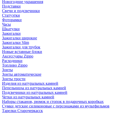
Новогодние украшения
Подставки
Свечи и подсвечники
Статуэтки
Фоторамки
Часы
Шкатулки
Зажигалки
Зажигалки широкие
Зажигалки Slim
Зажигалки для трубок
Новые вставные блоки
Аксессуары Zippo
Расходники
Топливо Zippo
Зонты
Зонты автоматические
Зонты трости
Изделия из натуральных камней
Пепельницы из натуральных камней
Подсвечники из натуральных камней
Четки из натуральных камней
Наборы стаканов, рюмок и стопок в подарочных коробках
Сумки детские силиконовые с персонажами из мультфильмов
Тарелки Старочеркасск